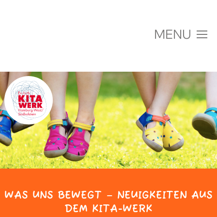
MENU
Über uns
Einrichtungen
Jobs & Karriere
Fachberatung & Projekte
Aktuelles
WAS UNS BEWEGT –
NEUIGKEITEN AUS
DEM KITA-WERK