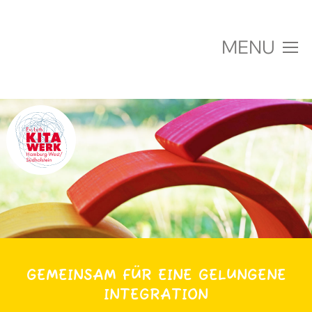
MENU
Über uns
Einrichtungen
Jobs & Karriere
Fachberatung & Projekte
Aktuelles
GEMEINSAM FÜR EINE GELUNGENE
INTEGRATION