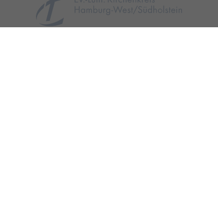
KONTAKT
IMPRESSUM
RECHTLICHE HINWEISE
DATENSCHUTZ
INTERNER BEREICH