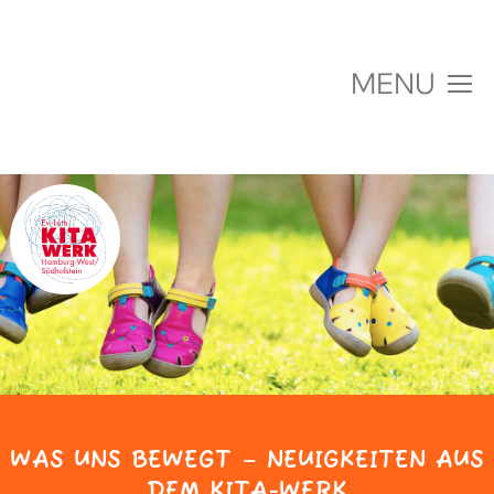
MENU
Über uns
Einrichtungen
Jobs & Karriere
Fachberatung & Projekte
Aktuelles
WAS UNS BEWEGT –
NEUIGKEITEN AUS
DEM KITA-WERK